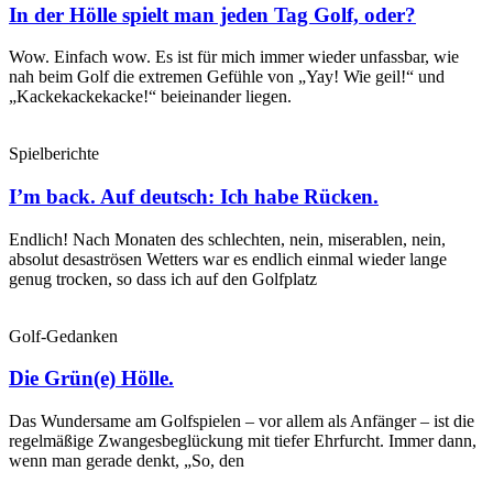
In der Hölle spielt man jeden Tag Golf, oder?
Wow. Einfach wow. Es ist für mich immer wieder unfassbar, wie
nah beim Golf die extremen Gefühle von „Yay! Wie geil!“ und
„Kackekackekacke!“ beieinander liegen.
Spielberichte
I’m back. Auf deutsch: Ich habe Rücken.
Endlich! Nach Monaten des schlechten, nein, miserablen, nein,
absolut desaströsen Wetters war es endlich einmal wieder lange
genug trocken, so dass ich auf den Golfplatz
Golf-Gedanken
Die Grün(e) Hölle.
Das Wundersame am Golfspielen – vor allem als Anfänger – ist die
regelmäßige Zwangesbeglückung mit tiefer Ehrfurcht. Immer dann,
wenn man gerade denkt, „So, den