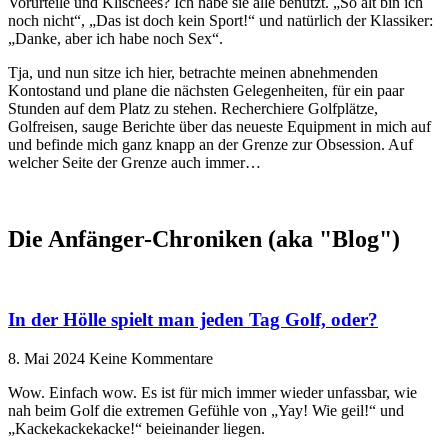
Vorurteile und Klischees? Ich habe sie alle benutzt. „So alt bin ich
noch nicht“, „Das ist doch kein Sport!“ und natürlich der Klassiker:
„Danke, aber ich habe noch Sex“.
Tja, und nun sitze ich hier, betrachte meinen abnehmenden
Kontostand und plane die nächsten Gelegenheiten, für ein paar
Stunden auf dem Platz zu stehen. Recherchiere Golfplätze,
Golfreisen, sauge Berichte über das neueste Equipment in mich auf
und befinde mich ganz knapp an der Grenze zur Obsession. Auf
welcher Seite der Grenze auch immer…
Die Anfänger-Chroniken (aka "Blog")
In der Hölle spielt man jeden Tag Golf, oder?
8. Mai 2024
Keine Kommentare
Wow. Einfach wow. Es ist für mich immer wieder unfassbar, wie
nah beim Golf die extremen Gefühle von „Yay! Wie geil!“ und
„Kackekackekacke!“ beieinander liegen.