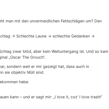
 geht man mit den unvermeidlichen Fehlschlägen um? Den
Schlag -> Schlechte Laune -> schlechte Gedanken ->
 Schlag zwar blöd, aber kein Weltuntergang ist. Und so kam
ginal „Oscar The Grouch“.
ar, sondern weil er mir gezeigt hat, dass auch in
n sie objektiv Müll sind.
t bekommen habe:
n kann – und er sagt mir: „I love it, coz‘ I love trash!“